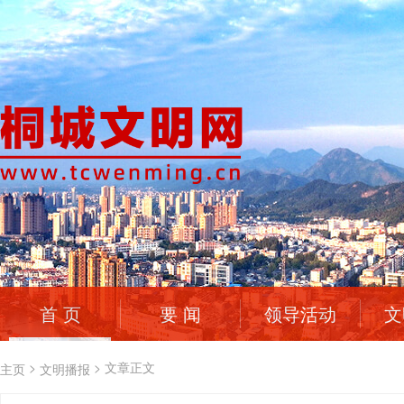
首 页
要 闻
领导活动
文
>
>
文章正文
主页
文明播报