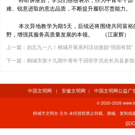
聆听讲座后，学员们纷纷表示，作为中青年干部
难、锐意进取的意志品质，不断提升履职尽责能力。
本次异地教学为期5天，后续还将围绕共同富裕
野，增强其服务高质量发展的本领。 （江家辉）
上一篇：
勿忘九一八！桐城开展系列活动激励“强国有我”
下一篇：
桐城市第十九期中青年干训班学员在长兴县参加
中国文明网
安徽文明网
中国文明网公益广
|
|
© 2020-
2026 www.tc
桐城市文明办 主办 未经授权禁止转载、摘编、复制或建立镜像。
皖IC