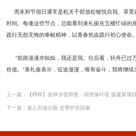
周末和节假日通常是机关干部放松愉悦自我、享受家
时间。每逢这些节点，总能看到束礼俊在五楼忙碌的
践行无怨无悔的奉献精神，以青春热血践行初心使命
“前路漫漫亦灿灿，我还是我。往后看，轻舟已过万
价值。”束礼俊表示，征途漫漫，唯有奋斗，我将继续
上一篇：
【榜样】金神乡贤郑燕：捐资修圩堤 援建新项
下一篇：
老人归途出险 交警护其回家