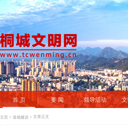
首 页
要 闻
领导活动
文
>
>
文章正文
主页
道德建设